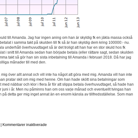
 skuld till Amanda. Jag har ingen aning om han är skyldig fk en jäkla massa också
 betalat i samma takt på skulden till fk så är han skyldig dem kring 100000:- nu.
a underhåll överhuvudtaget så är det troligt att han har en stor skuld hos fk
t i snitt till Amanda sedan han började betala (eller rättare sagt, sedan skulden
 samma takt så gör han sin sista inbetalning till Amanda i februari 2018. Då har jag
killiga månader till med den.
a mig över allt annat och vill inte ha något att göra med mig. Amanda vill han inte
t han pratar skit om mig med henne. Om han hade skött sina betalningar som
med näbbar och klor i flera år för att slippa betala överhuvudtaget, så hade han
er juni i år. Men nu påminns han om oss varje månad och eventuellt tvingas han
n på detta ger mig inget annat än en enorm känsla av tillfredsställelse. Som man
|
Kommentarer inaktiverade