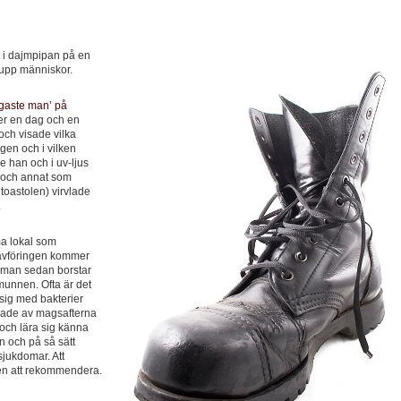
pt i dajmpipan på en
rupp människor.
igaste man’ på
er en dag och en
och visade vilka
igen och i vilken
e han och i uv-ljus
er och annat som
 toastolen) virvlade
.
ma lokal som
i avföringen kommer
 man sedan borstar
munnen. Ofta är det
 sig med bakterier
agade av magsafterna
och lära sig känna
n och på så sätt
sjukdomar. Att
gen att rekommendera.