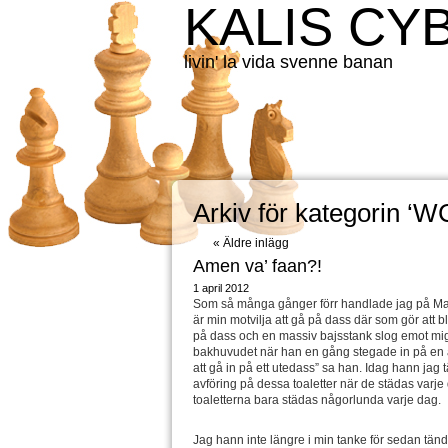
KALIS CY
livin' la vida svenne banan
Arkiv för kategorin ‘W
« Äldre inlägg
Amen va’ faan?!
1 april 2012
Som så många gånger förr handlade jag på Maxi
är min motvilja att gå på dass där som gör att bl
på dass och en massiv bajsstank slog emot mig.
bakhuvudet när han en gång stegade in på en a
att gå in på ett utedass” sa han. Idag hann jag t
avföring på dessa toaletter när de städas varje 
toaletterna bara städas någorlunda varje dag.
Jag hann inte längre i min tanke för sedan tände