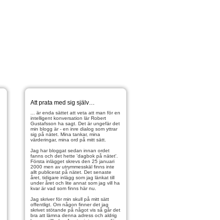
Att prata med sig själv…
... är enda sättet att veta att man för en
intelligent konversation lär Robert
Gustafsson ha sagt. Det är ungefär det
min blogg är - en inre dialog som yttrar
sig på nätet. Mina tankar, mina
värderingar, mina ord på mitt sätt.
Jag har bloggat sedan innan ordet
fanns och det hette 'dagbok på nätet'.
Första inlägget skrevs den 25 januari
2000 men av utrymmesskäl finns inte
allt publicerat på nätet. Det senaste
året, tidigare inlägg som jag länkat till
under året och lite annat som jag vill ha
kvar är vad som finns här nu.
Jag skriver för min skull på mitt sätt
offentligt. Om någon finner det jag
skrivet stötande på något vis så går det
bra att lämna denna adress och aldrig