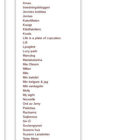
Innas
Inredningsbloggen
Jennies boklista
Jontas
KakoMaten
Kaxigt
Klädfabriken
Koala
Life is a plate of cupcakes
LiS
Ljusglimt
Lucy path
Manulog
Mariakatarina
Mia Olsson
Millan
Milo
Min bakdel
Min belgare & jag
Mitt vardagsliv
Molly
My sight
Nouvelle
Ord av Jerry
Pialottas
Rackarns
Sajbersus
Siv Ö
Sockergrynet
Susens hus
Suzann Larsdotter
Tette Merio