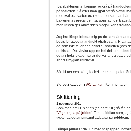
’Bajsbakterierna’ kommer också på handduka
på toaletten. Så efter man gjort sitt så tvättar
med tvål och vatten och sedan torkar man hände
bakterier av precis den typ som jag just tvätta
man ut och ger omvärlden magsjukor. Strålan
Jag har länge irriterat mig på de som lämnar to
bevis för att detta är direkt ohälsosamt. Nja, 
de som inte fäller ner locket till toaletten (och
de kissar. Det virvlar upp en hel del ’toalettinneh
detta i hela lokalen så är det väl ändå bättre o
andras hygienartiklar?!!
Så sitt ner och stäng locket innan du spolar för
Skrivet i kategorin
WC-tankar
|
Kommentarer in
Skittidning
1 november 2011
Som medlem i Unionen (tidigare SIF) så får jag 
’
Våga bajsa på jobbet
’. Toalettfobiker som jag 
tycker att det är pinsamt att bajsa på jobbtoan:
Dämpa plumsande ljud med toapapper i botten