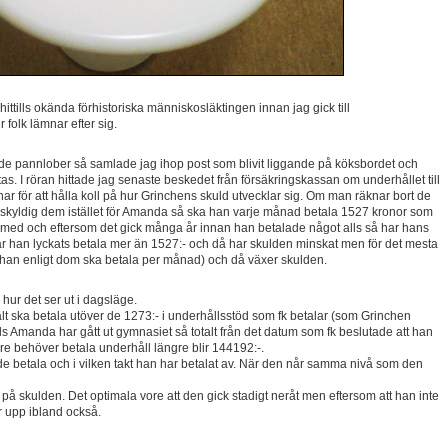
ttills okända förhistoriska människosläktingen innan jag gick till
 folk lämnar efter sig.
ade pannlober så samlade jag ihop post som blivit liggande på köksbordet och
. I röran hittade jag senaste beskedet från försäkringskassan om underhållet till
har för att hålla koll på hur Grinchens skuld utvecklar sig. Om man räknar bort de
 skyldig dem istället för Amanda så ska han varje månad betala 1527 kronor som
tid med och eftersom det gick många år innan han betalade något alls så har hans
ar han lyckats betala mer än 1527:- och då har skulden minskat men för det mesta
 han enligt dom ska betala per månad) och då växer skulden.
a hur det ser ut i dagsläge.
alt ska betala utöver de 1273:- i underhållsstöd som fk betalar (som Grinchen
 tills Amanda har gått ut gymnasiet så totalt från det datum som fk beslutade att han
ängre behöver betala underhåll längre blir 144192:-.
de betala och i vilken takt han har betalat av. När den når samma nivå som den
 på skulden. Det optimala vore att den gick stadigt neråt men eftersom att han inte
r upp ibland också.