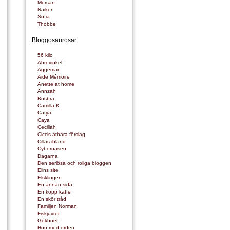
Morsan
Naiken
Sofia
Thobbe
Bloggosaurosar
56 kilo
Abrovinkel
Aggeman
Aide Mémoire
Anette at home
Annzah
Busbra
Camilla K
Catya
Caya
Ceciliah
Ciccis ätbara förslag
Cillas ibland
Cyberoasen
Dagarna
Den seriösa och roliga bloggen
Elins site
Elsklingen
En annan sida
En kopp kaffe
En skör tråd
Familjen Norman
Fiskjuvret
Gökboet
Hon med orden