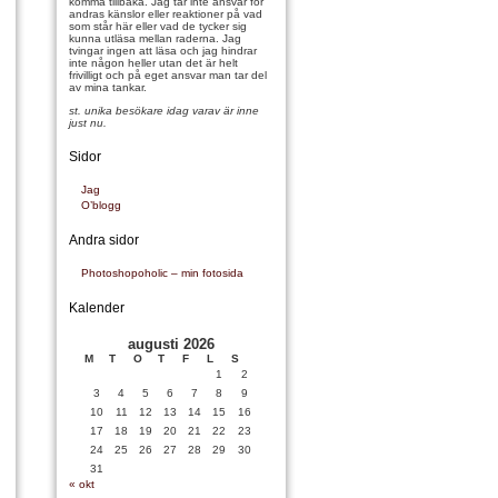
komma tillbaka. Jag tar inte ansvar för
andras känslor eller reaktioner på vad
som står här eller vad de tycker sig
kunna utläsa mellan raderna. Jag
tvingar ingen att läsa och jag hindrar
inte någon heller utan det är helt
frivilligt och på eget ansvar man tar del
av mina tankar.
st. unika besökare idag varav
är inne
just nu.
Sidor
Jag
O’blogg
Andra sidor
Photoshopoholic – min fotosida
Kalender
augusti 2026
M
T
O
T
F
L
S
1
2
3
4
5
6
7
8
9
10
11
12
13
14
15
16
17
18
19
20
21
22
23
24
25
26
27
28
29
30
31
« okt