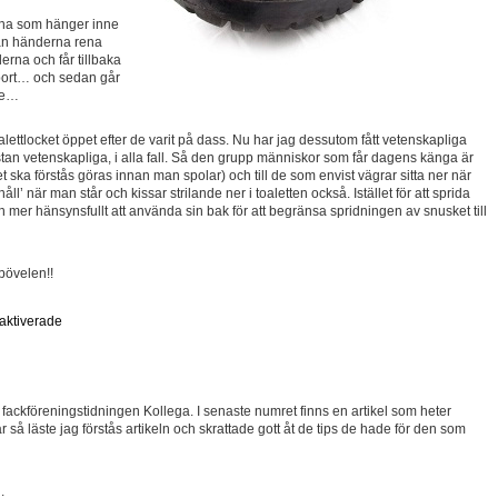
rna som hänger inne
 man händerna rena
rna och får tillbaka
t bort… och sedan går
de…
alettlocket öppet efter de varit på dass. Nu har jag dessutom fått vetenskapliga
nästan vetenskapliga, i alla fall. Så den grupp människor som får dagens känga är
 det ska förstås göras innan man spolar) och till de som envist vägrar sitta ner när
åll’ när man står och kissar strilande ner i toaletten också. Istället för att sprida
ch mer hänsynsfullt att använda sin bak för att begränsa spridningen av snusket till
 bövelen!!
aktiverade
fackföreningstidningen Kollega. I senaste numret finns en artikel som heter
är så läste jag förstås artikeln och skrattade gott åt de tips de hade för den som
.