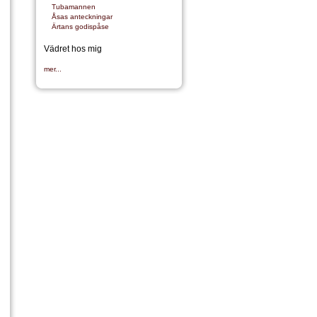
Tubamannen
Åsas anteckningar
Ärtans godispåse
Vädret hos mig
mer...