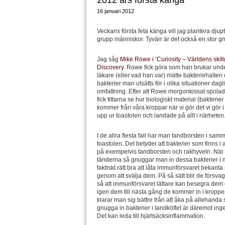
2012 års första känga
16 januari 2012
Veckans första feta känga vill jag plantera dju
grupp människor. Tyvärr är det också en stor g
Jag såg
Mike Rowe i ’Curiosity – Världens skit
Discovery
. Rowe fick göra som han brukar und
läkare (eller vad han var) mätte bakteriehalten 
bakterier man utsätts för i olika situationer dagl
omfattning. Efter att Rowe morgonkissat spolad
fick tittarna se hur biologiskt material (bakteri
kommer från våra kroppar när vi gör det vi gör i
upp ur toastolen och landade på allt i närheten
I de allra flesta fall har man tandborsten i sam
toastolen. Det betyder att bakterier som finns 
på exempelvis tandborsten och rakhyveln. När
tänderna så gnuggar man in dessa bakterier i 
faktiskt rätt bra att låta immunförsvaret bekanta
genom att svälja dem. På så sätt blir de försv
så att immunförsvaret lättare kan besegra dem 
igen dem till nästa gång de kommer in i kroppe
klarar man sig bättre från att åka på allehanda 
gnugga in bakterier i tandköttet är däremot in
Det kan leda till hjärtsäcksinflammation.