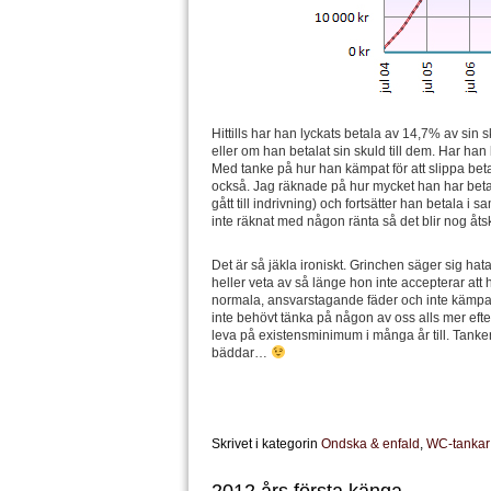
Hittills har han lyckats betala av 14,7% av sin
eller om han betalat sin skuld till dem. Har han
Med tanke på hur han kämpat för att slippa betal
också. Jag räknade på hur mycket han har betala
gått till indrivning) och fortsätter han betala i
inte räknat med någon ränta så det blir nog åts
Det är så jäkla ironiskt. Grinchen säger sig hat
heller veta av så länge hon inte accepterar at
normala, ansvarstagande fäder och inte kämpat 
inte behövt tänka på någon av oss alls mer eft
leva på existensminimum i många år till. Tanke
bäddar…
Skrivet i kategorin
Ondska & enfald
,
WC-tankar