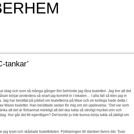
BERHEM
C-tankar’
 idag och som så många gånger förr behövde jag låna toaletten. Jag tror att det
åsan börjar protestera så snart jag kommit in i lokalen… I alla fall så klev jag in
 Jag har berättat på jobbet om toaletterna på Maxi och en kollega hade detta i
v Maxis toaletter. Han berättade sedan för mig om sin upplevelse. ”Det var som
änka att det är förbannat märkligt att det ska lukta så otroligt mycket urin och
dag. Hur går det till egentligen? Det borde ju inte kunna börja lukta så jäkligt om
 jag lyset och skådade toalettstolen. Förklaringen till stanken fanns där. Toan