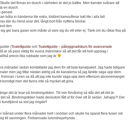
Skulle det finnas en dusch i närheten är det ju bättre. Men kanske svårare att
 ta en dusch.
a genast.
n tvåla in händerna lite extra, löddret kamouflerar lukt lite i alla fall.
as där du minst anar det, långt bort från nyfikna blickar.
änd den.
la sig ger bara gaser som måste ut vare sig du vill eller ej. Tänk om du råkar fisa på
guider (
Toalettguide
och
Toalettguide – påbyggnadskurs för avancerade
ndå är så pass viktig för vuxna människor så att det får ett helt uppslag i
alltså precis lika rubbade som jag är
några månader sedan kontaktade jag dem för att byta kanalpaket. Jag hade tidigare
aler men jag tittar nästan aldrig på de kanalerna så jag tänkte säga upp dem
 Kvinnan i luren sa då att jag inte kunde säga upp dem eftersom abonnemanget
kligt konstigt men det fanns inte så mycket att göra.
 länge det är kvar på bindningstiden. Till min förvåning så står det att det är
r det så. Bindningstiden hade dessutom fått ut för över ett år sedan. Jahapp?! Det
kundtjänst sa sist jag ringde!!
r månad under flera månader helt i onödan och skulle ha sparat flera tusen vid
t sig till sanningen. Förbannade lurendrejarhynda…