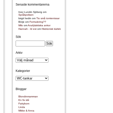
Senaste kommentarerna
Inez Lundin Sjöberg
om
Språkpolisen
birgit hedin
om
Tio små tomtenissar
Börje
om
Formulering??
Milo
om
Anafylaktiska ankor
Hannah - Id est
om
Histrionisk kärlek
Sök
Arkiv
Kategorier
Bloggar
Blondinmamman
En fix idé
Fattybom
Linda
Mikke & Anna