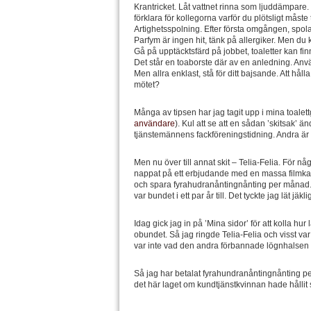
Krantricket. Låt vattnet rinna som ljuddämpare. 
förklara för kollegorna varför du plötsligt måste
Artighetsspolning. Efter första omgången, spol
Parfym är ingen hit, tänk på allergiker. Men du ka
Gå på upptäcktsfärd på jobbet, toaletter kan finn
Det står en toaborste där av en anledning. Anv
Men allra enklast, stå för ditt bajsande. Att hål
mötet?
Många av tipsen har jag tagit upp i mina toalett
användare
). Kul att se att en sådan ’skitsak’ ä
tjänstemännens fackföreningstidning. Andra är 
Men nu över till annat skit – Telia-Felia. För 
nappat på ett erbjudande med en massa filmkan
och spara fyrahudranåntingnånting per månad.
var bundet i ett par år till. Det tyckte jag lät jä
Idag gick jag in på ’Mina sidor’ för att kolla hur
obundet. Så jag ringde Telia-Felia och visst va
var inte vad den andra förbannade lögnhalsen i 
Så jag har betalat fyrahundranåntingnånting pe
det här laget om kundtjänstkvinnan hade hålli