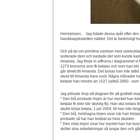
Herrejösses… Jag fotade dessa spår efter den hi
handikapptoaletten istället. Det är bedrövligt hur
Och på tal om primitiva varelser med outveckl
sorterade dem och kastade det som kunde kastas
Amanda. Jag förde in siffrorna i diagrammet vi 
1273 kronorna som fk betalar och som han blir
går direkt till Amanda. Det lyckas han inte all
skuld till Amanda bara vuxit. Några månader h
betalar han mindre än 1527 (alltså 2800:- som
Jag pillrade ihop ett diagram för att grafiskt vis
* Den blå prickade linjen är hur mycket han tot
betalar fk eller blir skyldig fk). Han ska betala
skulle börja betala, 1 juli 2004, till han inte l
* Den blå, heldragna linjen visar när han börja
prickade så har han betalat av hela skulden.
* Den röda linjen visar hur mycket han har kvar
sköter sina avbetalningar så svajar den och gå