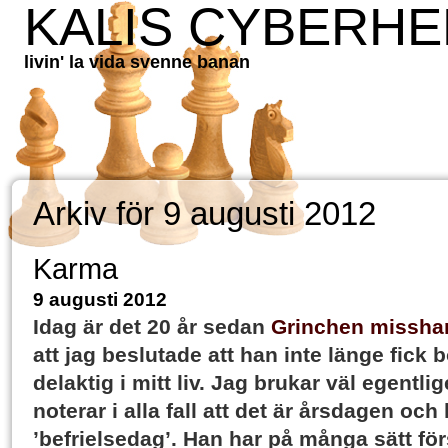
KALIS CYBERH
livin' la vida svenne banan
Arkiv för 9 augusti 2012
Karma
9 augusti 2012
Idag är det 20 år sedan
Grinchen missha
att jag beslutade att han inte länge fick 
delaktig i mitt liv. Jag brukar väl egentli
noterar i alla fall att det är årsdagen och 
’befrielsedag’. Han har på många sätt fö